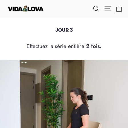
Pular
Ca
Navega
Pesquisar
para
o
Conteúdo
JOUR 3
Effectuez la série entière
2 fois.