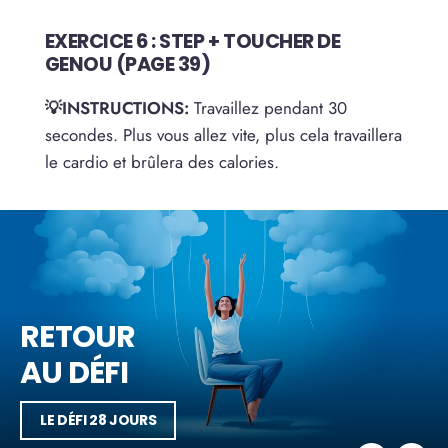
EXERCICE 6 : STEP + TOUCHER DE
GENOU (PAGE 39)
💡INSTRUCTIONS:
Travaillez pendant 30
secondes. Plus vous allez vite, plus cela travaillera
le cardio et brûlera des calories.
RETOUR
JOUR
AU DÉFI
SUIVANT
LE DÉFI 28 JOURS
JOUR 4