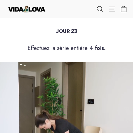
Passer
Pa
Navigati
Rechercher
au
contenu
JOUR 23
Effectuez la série entière
4 fois.