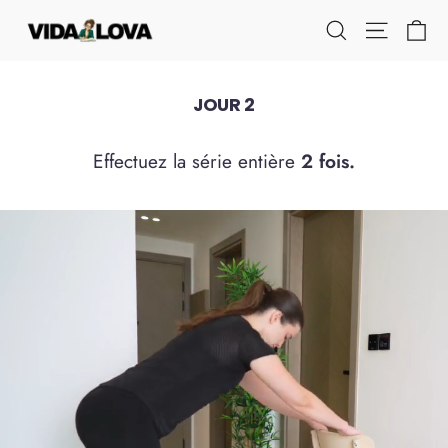
Passer
Pa
Navigati
Rechercher
au
contenu
JOUR 2
Effectuez la série entière
2 fois.