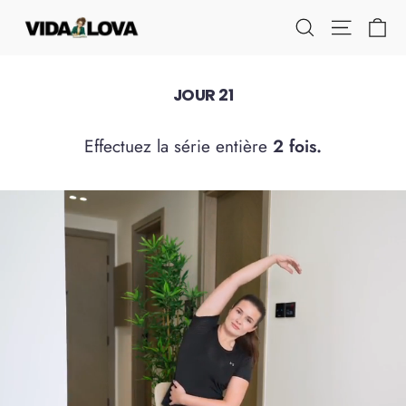
Passer
Pa
Navigati
Rechercher
au
contenu
JOUR 21
Effectuez la série entière
2 fois.