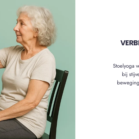
VERBE
Stoelyoga ve
bij stij
beweging