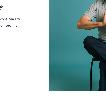
?
ethode om uw
senioren is