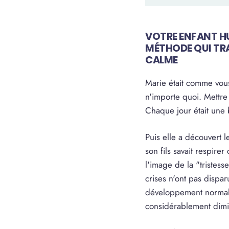
VOTRE ENFANT HU
MÉTHODE QUI TR
CALME
Marie était comme vous.
n'importe quoi. Mettre
Chaque jour était une b
Puis elle a découvert 
son fils savait respire
l'image de la "tristess
crises n'ont pas dispa
développement normal -
considérablement dim