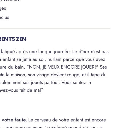
ges
nclus
RENTS ZEN
s fatigué après une longue journée. Le dîner n'est pas
re enfant se jette au sol, hurlant parce que vous avez
'heure du bain. "NON, JE VEUX ENCORE JOUER!" Ses
te la maison, son visage devient rouge, et il tape du
 violemment ses jouets partout. Vous sentez la
avez-vous fait de mal?
.
 votre faute.
Le cerveau de votre enfant est encore
ça, personne ne vous l'a expliqué quand on vous a