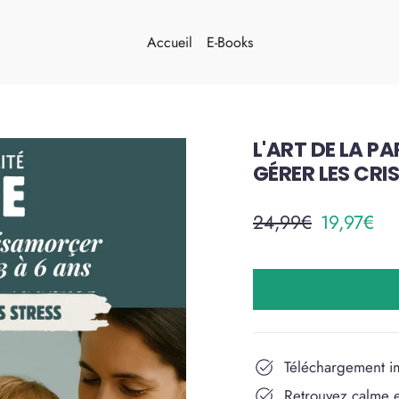
Accueil
E-Books
L'ART DE LA P
GÉRER LES CRI
Prix
Prix
24,99€
19,97€
régulier
réduit
Téléchargement i
Retrouvez calme e