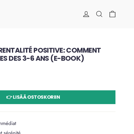
Panier
Se connecter
Rechercher
ARENTALITÉ POSITIVE: COMMENT
SES DES 3-6 ANS (E-BOOK)
👉 LISÄÄ OSTOSKORIIN
mmédiat
t sérénité