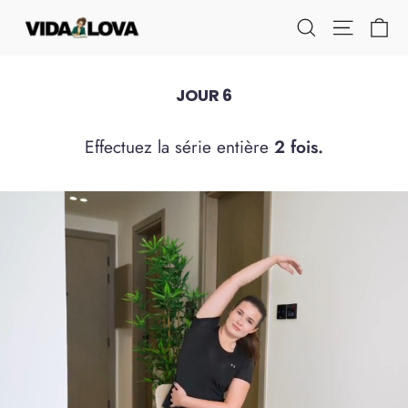
Passer
Pa
Navigati
Rechercher
au
contenu
JOUR 6
Effectuez la série entière
2 fois.