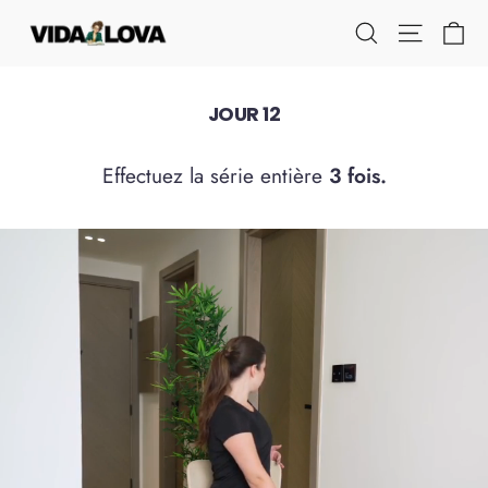
Passer
Pa
Navigati
Rechercher
au
contenu
JOUR 12
Effectuez la série entière
3 fois.