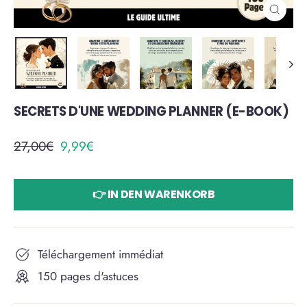
SCHLIE
ESC)
SECRETS D'UNE WEDDING PLANNER (E-BOOK)
Normaler
Sonderpreis
27,00€
9,99€
Preis
👉 IN DEN WARENKORB
Téléchargement immédiat
150 pages d'astuces