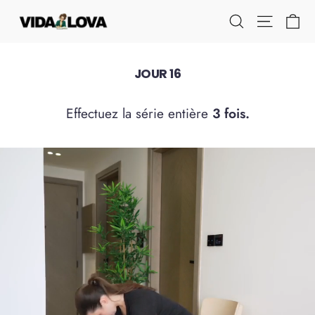
Direkt
Ei
Seitenna
Suche
zum
Inhalt
JOUR 16
Effectuez la série entière
3 fois.